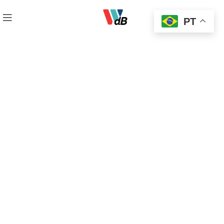
PT
Westaplast e
Westalumi Flextic
Fitas adesivas para fixação, emendas
de tubos e acessórios. Proporcionam
ótima fixação e acabamento para sua
instalação.