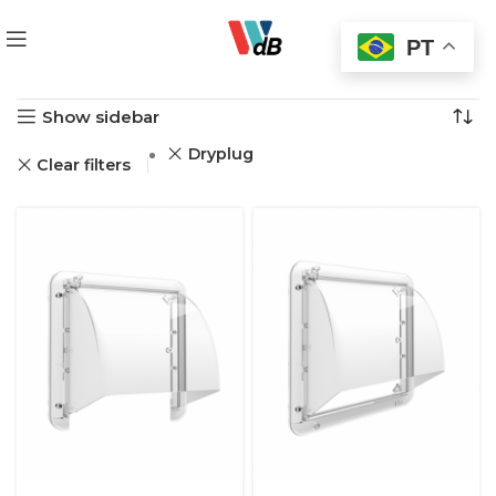
PT
Início
Produtos
Mostrando todos os 2 resultados
Show sidebar
Dryplug
Clear filters